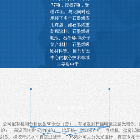
77项，授权7项，受
理70项。与此同时还
承接了多个石墨烯应
用课题，如石墨烯重
防腐涂料、石墨烯锂
电池、石墨烯-高分子
复合材料、石墨烯吸
波材料等。 目前研发
中心的核心技术领域
主要集中于：
储能材料领域
公司配有检测分析设备80余台（套），有场发射扫描电镜拉曼光谱仪、
炉）、高温回转炉（氢化炉）、辊压机、刮刀涂布机、卷绕机、盐雾试验
射仪、橡胶带式水平真空过滤带、T9S紫外可见分光光度计、真空冷冻