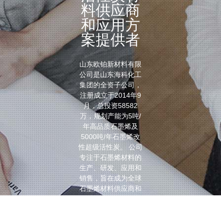
料供应商
和应用方
案提供者
山东欧铂新材料有限
公司是山东海科化工
集团的全资子公司，
注册成立于2014年9
月，总投资58582
万，规划产能为5吨/
年高品质石墨烯及
5000吨/年石墨烯改
性超级活性炭。 公司
专注于石墨烯材料的
生产、研发、应用和
销售，旨在成为全球
石墨烯材料供应商和
应用方案提供者。
查看更多