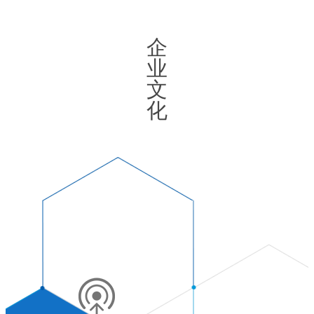
企
业
文
化